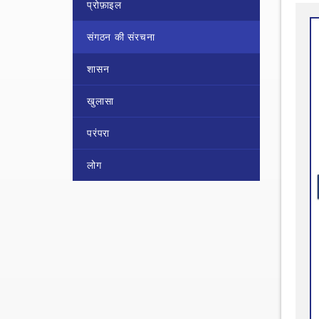
प्रोफ़ाइल
संगठन की संरचना
शासन
खुलासा
परंपरा
लोग