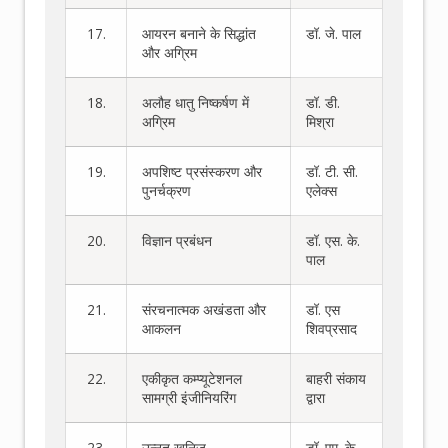
17.
आयरन बनाने के सिद्धांत
डॉ. जे. पाल
और अग्रिम
18.
अलौह धातु निष्कर्षण में
डॉ. डी.
अग्रिम
मिश्रा
19.
अपशिष्ट प्रसंस्करण और
डॉ. टी. सी.
पुनर्चक्रण
एलेक्स
20.
विज्ञान प्रबंधन
डॉ. एस. के.
पाल
21.
संरचनात्मक अखंडता और
डॉ. एस
आकलन
शिवप्रसाद
22.
एकीकृत कम्प्यूटेशनल
बाहरी संकाय
सामग्री इंजीनियरिंग
द्वारा
23.
उन्नत खनिज
डॉ. एम. के.