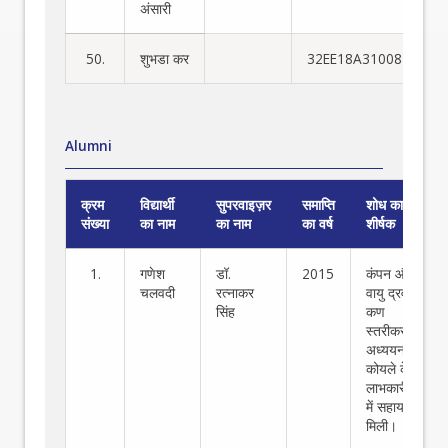
अंसारी
50.
शुभडा कर
32EE18A31008
Alumni
क्रम
विद्यार्थी
सुपरवाइज़र
समाप्ति
शोध का
संख्या
का नाम
का नाम
का वर्ष
शीर्षक
1.
गणेश
डॉ.
2015
कंपन और
चलवदी
रत्नाकर
वायु द्रवण में
सिंह
कण
स्तरीकरण के
अध्ययन से
कोयले के
लाभकारीकरण
में सहायता
मिली।