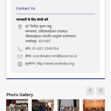
Contact Us
जानकारी के लिए संपर्क करें
डॉ. जितेंद्र कुमार साहू
समन्वयक, एसीएसआईआर-एनएमएल
सीएसआईआर-राष्ट्रीय धातुकर्म प्रयोगशाला
जमशेदपुर- 831007
फ़ोन: 91-657-2345194
ईमेल:
coordinator.nml@acsir.res.in
मुआयना:
http://www.nmlindia.org
Photo Gallery