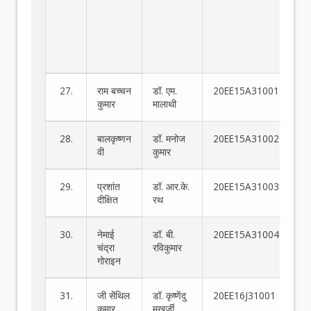
सु
के
ता
वि
सूक्
27.
राम बच्चन
डॉ. एम.
20EE15A31001
कुमार
मालाथी
28.
बालकृष्णन
डॉ. मनोज
20EE15A31002
वी
कुमार
29.
प्रशांत
डॉ. आर.के.
20EE15A31003
दीक्षित
रथ
30.
नेमाई
डॉ. बी.
20EE15A31004
चंद्रा
रविकुमार
गोराइन
31.
जी सेंथिल
डॉ. कृष्णेंदु
20EE16J31001
कुमार
मुखर्जी