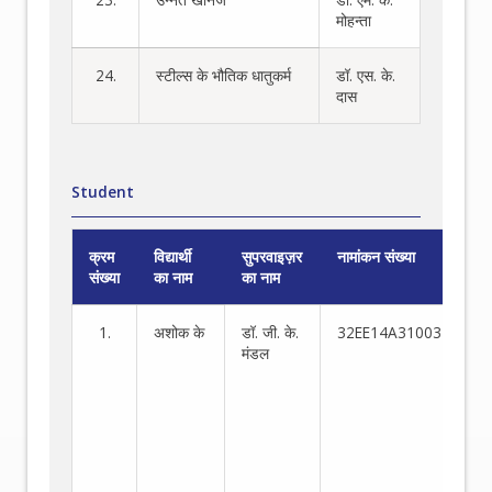
मोहन्ता
24.
स्टील्स के भौतिक धातुकर्म
डॉ. एस. के.
दास
Student
क्रम
विद्यार्थी
सुपरवाइज़र
नामांकन संख्या
अन
संख्या
का नाम
का नाम
क्षे
1.
अशोक के
डॉ. जी. के.
32EE14A31003
स्ट
मंडल
के
स्ल
कै
का
वि
औ
नि