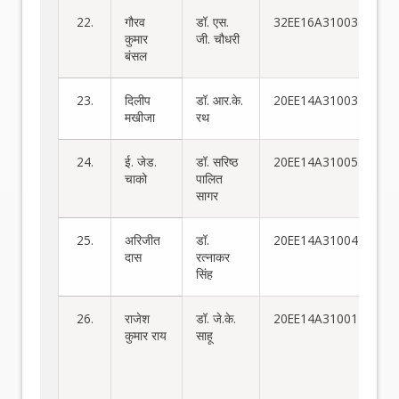
22.
गौरव
डॉ. एस.
32EE16A31003
कुमार
जी. चौधरी
बंसल
23.
दिलीप
डॉ. आर.के.
20EE14A31003
मखीजा
रथ
24.
ई. जेड.
डॉ. सरिष्ठ
20EE14A31005
चाको
पालित
सागर
25.
अरिजीत
डॉ.
20EE14A31004
दास
रत्नाकर
सिंह
26.
राजेश
डॉ. जे.के.
20EE14A31001
ए
कुमार राय
साहू
प्र
रूप
जम
नि