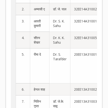
2.
अम्मासी ए
डॉ. जे. पाल
32EE14A31002
3.
आरती
Dr. S. K.
32EE14A31001
कुमारी
Sahu
4.
सौरभ
Dr. K. K.
32EE14A31005
शेखर
Sahu
5.
रीमा दे
Dr. S.
20EE13A31001
3
Tarafder
स्
स्ट
बह
चक
वि
6.
हेनल शाह
20EE13A31002
7.
नितिन
डॉ. जे.के.
20EE13A31003
गुप्ता
साहू