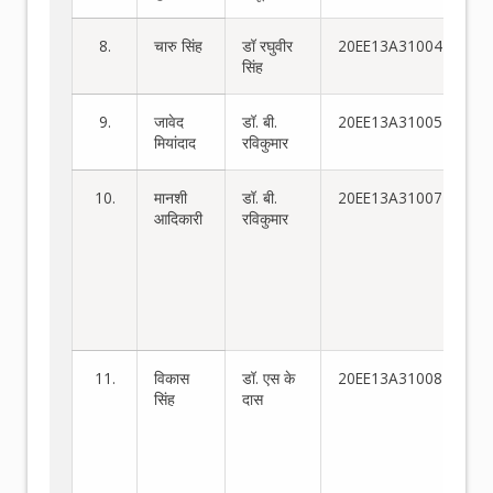
8.
चारु सिंह
डॉ रघुवीर
20EE13A31004
सिंह
9.
जावेद
डॉ. बी.
20EE13A31005
मियांदाद
रविकुमार
10.
मानशी
डॉ. बी.
20EE13A31007
दो
आदिकारी
रविकुमार
स्
गुण
नि
एन
पैर
का
11.
विकास
डॉ. एस के
20EE13A31008
गण
सिंह
दास
मॉ
और
का
अध
एक