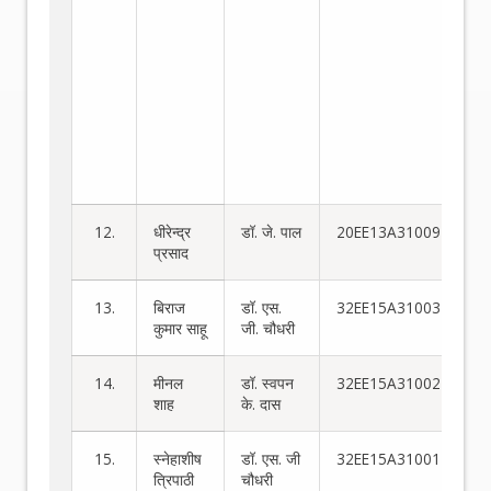
गत
स्ल
केस
ओड
फ्
ठो
घट
अध
कर
12.
धीरेन्द्र
डॉ. जे. पाल
20EE13A31009
प्रसाद
13.
बिराज
डॉ. एस.
32EE15A31003
कुमार साहू
जी. चौधरी
14.
मीनल
डॉ. स्वपन
32EE15A31002
शाह
के. दास
15.
स्नेहाशीष
डॉ. एस. जी
32EE15A31001
त्रिपाठी
चौधरी