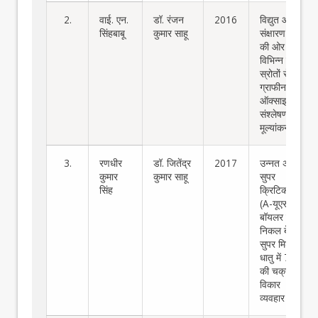
2.
वाई. एन.
डॉ. रंजन
2016
विद्युत और
सिंहबाबू
कुमार साहू
संक्षारण गुणों
की ओर
विभिन्न कार्बन
स्रोतों से
ग्राफीन
ऑक्साइड का
संश्लेषण और
मूल्यांकन
3.
रणधीर
डॉ. जितेंद्र
2017
उन्नत अल्ट्रा
कुमार
कुमार साहू
सुपर
सिंह
क्रिटिकल
(A-यूएससी)
बॉयलर ग्रेड
निकल बेस
सुपर मिश्र
धातु में 740H
की चक्रीय
विकार
व्यवहार