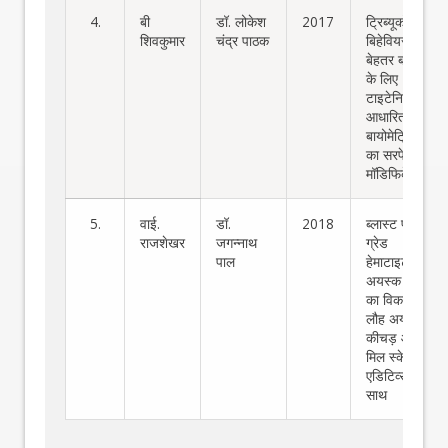
4.
बी
डॉ. लोकेश
2017
ट्रिब्यूकोरेशन
शिवकुमार
चंद्र पाठक
बिहेवियर को
बेहतर बनाने
के लिए
टाइटेनियम
आधारित
बायोमेट्रिक
का सरफेस
मॉडिफिकेशन
5.
वाई.
डॉ.
2018
ब्लास्ट फर्नेस
राजशेखर
जगन्नाथ
ग्रेड
पाल
हेमाटाइट
अयस्क पेलेट
का विकास
लौह अयस्क
कीचड़ और
मिल स्केल
एडिटिव्स के
साथ