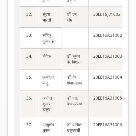
32.
सुंदरा
डॉ. एम.
20EE16J31002
भारती
घोष
33.
रवींद्र
20EE16A31002
कुमार झा
34.
विवेक
डॉ. सुमन
20EE16A31003
के. मिश्रा
35.
एमबीएन
डॉ. के.
20EE16A31004
राजू
गोपालकृष्ण
36.
अजीत
डॉ. एस.
20EE16A31005
कुमार
शिवप्रसाद
ठाकुर
37.
आशुतोष
डॉ. संचिता
20EE16A31006
भूषण
चक्रवर्ती